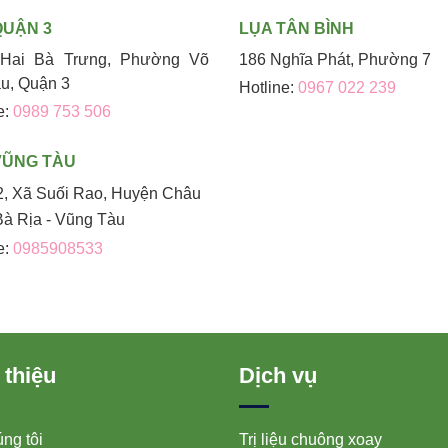
QUẬN 3
LỤA TÂN BÌNH
Hai Bà Trưng, Phường Võ
186 Nghĩa Phát, Phường 7
áu, Quận 3
Hotline:
0967 022 239
e:
0989 753 506
VŨNG TÀU
2, Xã Suối Rao, Huyện Châu
Bà Rịa - Vũng Tàu
e:
0985908533
 thiệu
Dịch vụ
ng tôi
Trị liệu chuông xoay