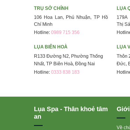
TRỤ SỞ CHÍNH
LỤA 
106 Hoa Lan, Phú Nhuận, TP Hồ
179A 
Chí Minh
Thị S
Hotline:
0989 715 356
Hotlin
LỤA BIÊN HOÀ
LỤA 
R133 Đường N2, Phường Thống
Thôn 
Nhất, TP Biên Hoà, Đồng Nai
Đức, 
Hotline:
0333 838 183
Hotlin
Lụa Spa - Thân khoẻ tâm
Giới
an
Về chú