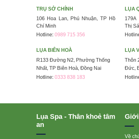
TRỤ SỞ CHÍNH
LỤA 
106 Hoa Lan, Phú Nhuận, TP Hồ
179A 
Chí Minh
Thị S
Hotline:
0989 715 356
Hotlin
LỤA BIÊN HOÀ
LỤA 
R133 Đường N2, Phường Thống
Thôn 
Nhất, TP Biên Hoà, Đồng Nai
Đức, 
Hotline:
0333 838 183
Hotlin
Lụa Spa - Thân khoẻ tâm
Giới
an
Về chú