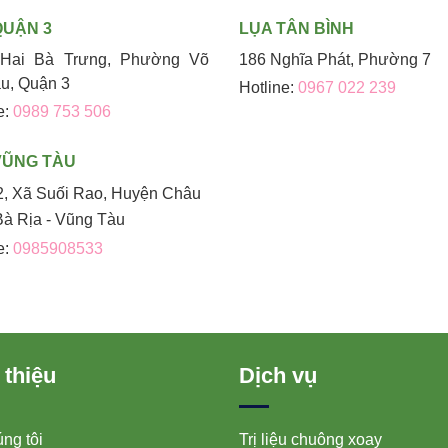
QUẬN 3
LỤA TÂN BÌNH
Hai Bà Trưng, Phường Võ
186 Nghĩa Phát, Phường 7
áu, Quận 3
Hotline:
0967 022 239
e:
0989 753 506
VŨNG TÀU
2, Xã Suối Rao, Huyện Châu
Bà Rịa - Vũng Tàu
e:
0985908533
 thiệu
Dịch vụ
ng tôi
Trị liệu chuông xoay