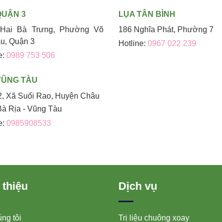
QUẬN 3
LỤA TÂN BÌNH
Hai Bà Trưng, Phường Võ
186 Nghĩa Phát, Phường 7
áu, Quận 3
Hotline:
0967 022 239
e:
0989 753 506
VŨNG TÀU
2, Xã Suối Rao, Huyện Châu
Bà Rịa - Vũng Tàu
e:
0985908533
 thiệu
Dịch vụ
ng tôi
Trị liệu chuông xoay