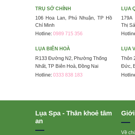
TRỤ SỞ CHÍNH
LỤA 
106 Hoa Lan, Phú Nhuận, TP Hồ
179A 
Chí Minh
Thị S
Hotline:
0989 715 356
Hotlin
LỤA BIÊN HOÀ
LỤA 
R133 Đường N2, Phường Thống
Thôn 
Nhất, TP Biên Hoà, Đồng Nai
Đức, 
Hotline:
0333 838 183
Hotlin
Lụa Spa - Thân khoẻ tâm
Giới
an
Về chú