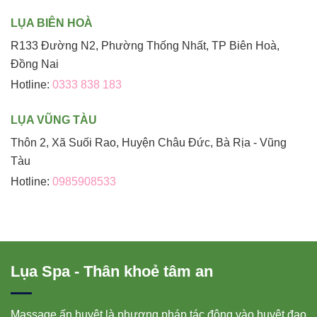
LỤA BIÊN HOÀ
R133 Đường N2, Phường Thống Nhất, TP Biên Hoà,
Đồng Nai
Hotline:
0333 838 183
LỤA VŨNG TÀU
Thôn 2, Xã Suối Rao, Huyện Châu Đức, Bà Rịa - Vũng
Tàu
Hotline:
0985908533
Lụa Spa - Thân khoẻ tâm an
Massage ấn huyệt là phương pháp tác động vào huyệt đạo