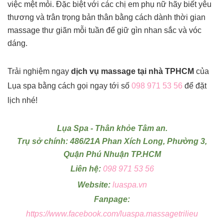
việc mệt mỏi. Đặc biệt với các chị em phụ nữ hãy biết yêu
thương và trân trọng bản thân bằng cách dành thời gian
massage thư giãn mỗi tuần để giữ gìn nhan sắc và vóc
dáng.
Trải nghiệm ngay
dịch vụ massage tại nhà TPHCM
của
Lụa spa bằng cách gọi ngay tới số
098 971 53 56
để đặt
lịch nhé!
Lụa Spa - Thân khỏe Tâm an.
Trụ sở chính: 486/21A Phan Xích Long, Phường 3,
Quận Phú Nhuận TP.HCM
Liên hệ:
098 971 53 56
Website:
luaspa.vn
Fanpage:
https://www.facebook.com/luaspa.massagetrilieu