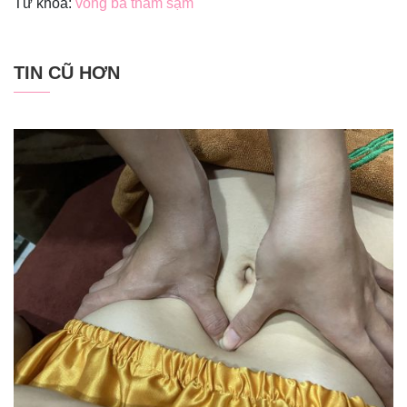
Từ khóa:
vòng ba thâm sạm
TIN CŨ HƠN