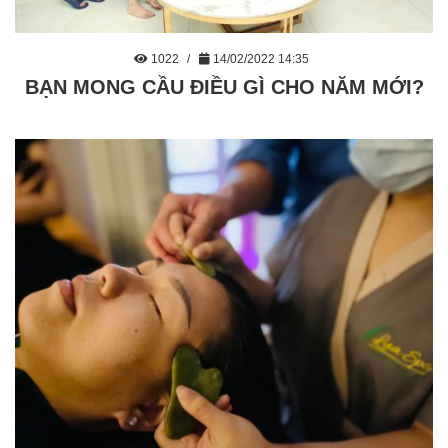
1022
14/02/2022 14:35
BẠN MONG CẦU ĐIỀU GÌ CHO NĂM MỚI?