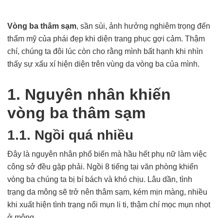
Vòng ba thâm sạm
, sần sùi, ảnh hưởng nghiêm trọng đến
thẩm mỹ của phái đẹp khi diện trang phục gợi cảm. Thậm
chí, chúng ta đôi lúc còn cho rằng mình bất hạnh khi nhìn
thấy sự xấu xí hiện diện trên vùng da vòng ba của mình.
1. Nguyên nhân khiến
vòng ba thâm sạm
1.1. Ngồi quá nhiều
Đây là nguyên nhân phổ biến mà hầu hết phụ nữ làm việc
công sở đều gặp phải. Ngồi 8 tiếng tại văn phòng khiến
vòng ba chúng ta bị bí bách và khó chịu. Lâu dần, tình
trạng da mông sẽ trở nên thâm sạm, kém mịn màng, nhiều
khi xuất hiện tình trạng nổi mụn li ti, thậm chí mọc mụn nhọt
ở mông.