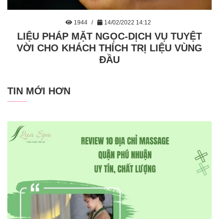
1944
14/02/2022 14:12
LIỆU PHÁP MẶT NGỌC-DỊCH VỤ TUYỆT
VỜI CHO KHÁCH THÍCH TRỊ LIỆU VÙNG
ĐẦU
TIN MỚI HƠN