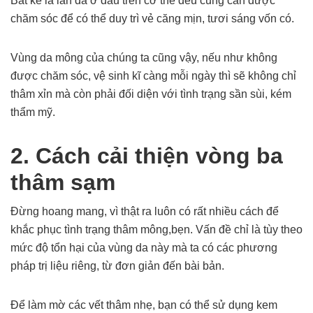
Bất kể là làn da ở đâu trên cơ thể đều cũng cần được
chăm sóc để có thể duy trì vẻ căng mịn, tươi sáng vốn có.
Vùng da mông của chúng ta cũng vậy, nếu như không
được chăm sóc, vệ sinh kĩ càng mỗi ngày thì sẽ không chỉ
thâm xỉn mà còn phải đối diện với tình trạng sần sùi, kém
thẩm mỹ.
2. Cách cải thiện vòng ba
thâm sạm
Đừng hoang mang, vì thật ra luôn có rất nhiều cách để
khắc phục tình trạng thâm mông,bẹn. Vấn đề chỉ là tùy theo
mức độ tổn hại của vùng da này mà ta có các phương
pháp trị liệu riêng, từ đơn giản đến bài bản.
Để làm mờ các vết thâm nhẹ, bạn có thể sử dụng kem