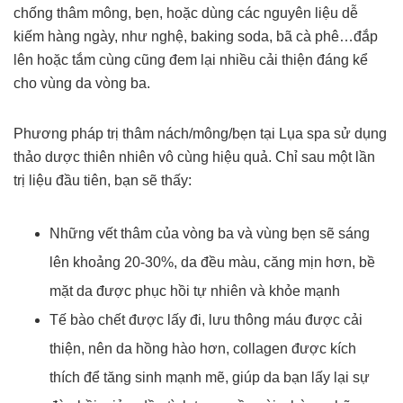
chống thâm mông, bẹn, hoặc dùng các nguyên liệu dễ
kiếm hàng ngày, như nghệ, baking soda, bã cà phê…đắp
lên hoặc tắm cùng cũng đem lại nhiều cải thiện đáng kể
cho vùng da vòng ba.
Phương pháp trị thâm nách/mông/bẹn tại Lụa spa sử dụng
thảo dược thiên nhiên vô cùng hiệu quả. Chỉ sau một lần
trị liệu đầu tiên, bạn sẽ thấy:
Những vết thâm của vòng ba và vùng bẹn sẽ sáng
lên khoảng 20-30%, da đều màu, căng mịn hơn, bề
mặt da được phục hồi tự nhiên và khỏe mạnh
Tế bào chết được lấy đi, lưu thông máu được cải
thiện, nên da hồng hào hơn, collagen được kích
thích để tăng sinh mạnh mẽ, giúp da bạn lấy lại sự