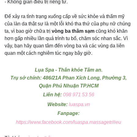
- Không gian điều trị riêng tư.
Để xảy ra tình trạng xuống cấp về sức khỏe và thẩm mỹ
của làn da thật sự là một lỗi khó tha thứ của phụ nữ chúng
ta, vì bao giờ chữa trị
vòng ba thâm sạm
cũng khó khăn
hơn gấp nhiều lần quá trình tu bổ, chăm sóc nhan sắc. Vì
vậy, bạn hãy quan tâm đến vòng ba và các vùng da liên
quan một cách nghiêm túc ngay bây giờ.
Lụa Spa - Thân khỏe Tâm an.
Trụ sở chính: 486/21A Phan Xích Long, Phường 3,
Quận Phú Nhuận TP.HCM
Liên hệ:
098 971 53 56
Website:
luaspa.vn
Fanpage:
https://www.facebook.com/luaspa.massagetrilieu