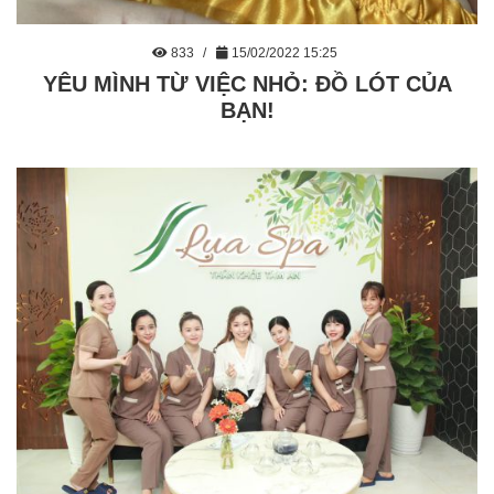
833
15/02/2022 15:25
YÊU MÌNH TỪ VIỆC NHỎ: ĐỒ LÓT CỦA
BẠN!