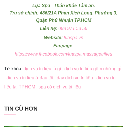
Lụa Spa - Thân khỏe Tâm an.
Trụ sở chính: 486/21A Phan Xích Long, Phường 3,
Quận Phú Nhuận TP.HCM
Liên hệ:
098 971 53 56
Website:
luaspa.vn
Fanpage:
https://www.facebook.com/luaspa.massagetrilieu
Từ khóa:
dịch vụ trị liệu là gì
,
dịch vụ trị liệu gồm những gì
,
dịch vụ trị liệu ở đâu tốt
,
dạy dịch vụ trị liệu
,
dịch vụ trị
liệu tại TPHCM
,
spa có dịch vụ trị liệu
TIN CŨ HƠN