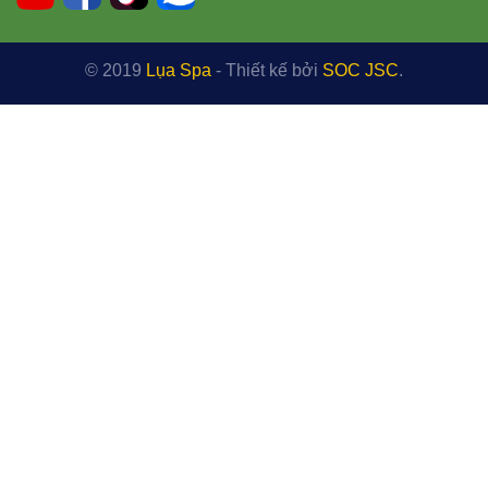
© 2019
Lụa Spa
- Thiết kế bởi
SOC JSC
.