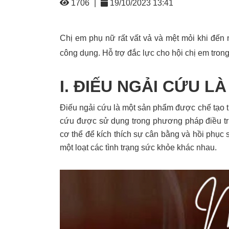
1706
|
19/10/2023 13:41
Chị em phụ nữ rất vất vả và mệt mỏi khi đến n
công dụng. Hỗ trợ đắc lực cho hội chị em tron
I. ĐIẾU NGẢI CỨU LÀ
Điếu ngải cứu là một sản phẩm được chế tạo t
cứu được sử dụng trong phương pháp điều trị
cơ thể để kích thích sự cân bằng và hồi phục s
một loạt các tình trạng sức khỏe khác nhau.