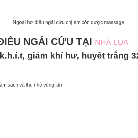
Ngoài hơ điếu ngải cứu chị em còn được massage
 ĐIẾU NGẢI CỨU TẠI
NHÀ LỤA
k.h.í.t, giảm khí hư, huyết trắng
làm sạch và thu nhỏ vùng kín