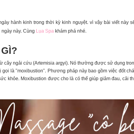
gày hành kinh trong thời kỳ kinh nguyệt. vì vậy bài viết này 
g ngày này. Cùng
Lụa Spa
khám phá nhé.
 GÌ?
ừ cây ngải cứu (Artemisia argyi). Nó thường được sử dụng tro
 gọi là "moxibustion". Phương pháp này bao gồm việc đốt cháy
ức khỏe. Moxibustion được cho là có thể giúp giảm đau, cải thi