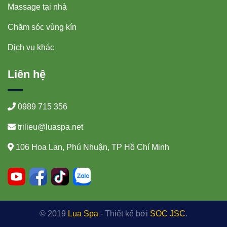
Massage tại nhà
Chăm sóc vùng kín
Dịch vụ khác
Liên hệ
0989 715 356
trilieu@luaspa.net
106 Hoa Lan, Phú Nhuận, TP Hồ Chí Minh
© 2019
Lụa Spa
- Thiết kế bởi
SOC JSC
.