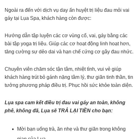
Ngoài ra đến với dịch vụ day ấn huyệt trị liệu đau mỏi vai
gáy tại Lụa Spa, khách hàng còn được:
Hướng dẫn tập luyện các cơ vùng cổ, vai, gáy bằng các
bài tập yoga trị liệu. Giúp các cơ hoạt động linh hoạt hơn,
tăng cường sự dẻo dai và hạn chế cứng cơ gây đau nhức.
Chuyên viên chăm sóc tận tâm, nhiệt tình, vui vẻ giúp
khách hàng trút bỏ gánh nặng tâm lý, thư giãn tinh thần, tin
tưởng phương pháp điều trị. Phục hồi sức khỏe toàn diện.
Lụa spa cam kết điều trị đau vai gáy an toàn, không
phê, không đã, Lụa sẽ TRẢ LẠI TIỀN cho bạn:
Mời bạn uống trà, ăn nhẹ và thư giãn trong không
gian của Lụa