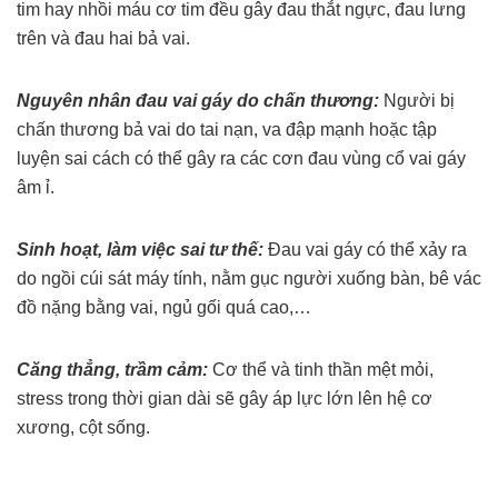
tim hay nhồi máu cơ tim đều gây đau thắt ngực, đau lưng
trên và đau hai bả vai.
Nguyên nhân đau vai gáy do chấn thương:
Người bị
chấn thương bả vai do tai nạn, va đập mạnh hoặc tập
luyện sai cách có thể gây ra các cơn đau vùng cổ vai gáy
âm ỉ.
Sinh hoạt, làm việc sai tư thế:
Đau vai gáy có thể xảy ra
do ngồi cúi sát máy tính, nằm gục người xuống bàn, bê vác
đồ nặng bằng vai, ngủ gối quá cao,…
Căng thẳng, trầm cảm:
Cơ thể và tinh thần mệt mỏi,
stress trong thời gian dài sẽ gây áp lực lớn lên hệ cơ
xương, cột sống.