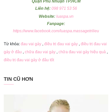
Quận Phú Nhuận TP.HCM
Liên hệ:
098 971 53 56
Website:
luaspa.vn
Fanpage:
https://www.facebook.com/luaspa.massagetrilieu
Từ khóa:
đau vai gáy
,
điều trị đau vai gáy
,
điều trị đau vai
gáy ở đâu
,
chữa đau vai gáy
,
chữa đau vai gáy hiệu quả
,
điều trị đau vai gáy ở đâu tốt
TIN CŨ HƠN