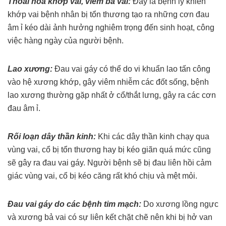
Thoái hóa khớp vai, viêm bả vai:
Đây là bệnh lý khiến
khớp vai bệnh nhân bị tổn thương tạo ra những cơn đau
âm ỉ kéo dài ảnh hưởng nghiêm trọng đến sinh hoạt, công
việc hàng ngày của người bệnh.
Lao xương:
Đau vai gáy có thể do vi khuẩn lao tấn công
vào hệ xương khớp, gây viêm nhiễm các đốt sống, bệnh
lao xương thường gặp nhất ở cổ/thắt lưng, gây ra các cơn
đau âm ỉ.
Rối loạn dây thần kinh:
Khi các dây thần kinh chạy qua
vùng vai, cổ bị tổn thương hay bị kéo giãn quá mức cũng
sẽ gây ra đau vai gáy. Người bệnh sẽ bị đau liên hồi cảm
giác vùng vai, cổ bị kéo căng rất khó chịu và mệt mỏi.
Đau vai gáy do các bệnh tim mạch:
Do xương lồng ngực
và xương bả vai có sự liên kết chặt chẽ nên khi bị hở van