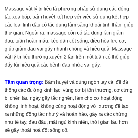
Massage vật lý trị liệu là phương pháp sử dụng các động
tác xoa bóp, bấm huyệt kết hợp với việc sử dụng kết hợp
các loại tinh dầu có tác dụng làm sảng khoái tinh thần, giúp
thư giãn. Ngoài ra, massage còn có tác dụng làm giảm
đau, tuần hoàn máu, kéo dãn cột sống, điều hòa lực cơ,
giúp giảm đau vai gáy nhanh chóng và hiệu quả. Massage
vật lý trị liệu thường xuyên 2 lần trên một tuần có thể giúp
đẩy lùi hiệu quả các bệnh đau nhức vai gáy.
Tầm quan trọng:
Bấm huyệt và dùng ngón tay cái để đả
thông các đường kinh lạc, vùng cơ bị tổn thương, cơ cứng
bị chèn lâu ngày gây tắc nghẽn, làm cho cơ hoạt động
không linh hoạt, không cùng hoạt động với xương để tạo
ra những động tác như ý và hoàn hảo, gây ra các chứng
như tê tay, đau đầu, mất ngủ kinh niên, thời gian lâu hơn
sẽ gây thoái hoá đốt sống cổ.