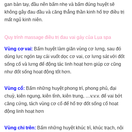
gan bàn tay, đầu nên bấm nhẹ và bấm đúng huyệt sẽ
không gây đau đầu và căng thẳng thần kinh hổ trợ điều trị
mất ngủ kinh niên.
Quy trình massage điều trị đau vai gáy của Lụa spa
Vùng cơ vai:
Bấm huyệt làm giãn vùng cơ lưng, sau đó
dùng lực ngón tay cái vuốt dọc cơ vai, cơ lưng sát với đốt
sống cổ và lưng để động tác linh hoạt hơn giúp cơ cũng
như đốt sống hoạt động tốt hơn.
Vùng cổ:
Bấm những huyệt phong trì, phong phủ, đại
chuỳ, kiên ngung, kiên tỉnh, kiên trung, …v.v.v. để vai bớt
căng cứng, tách vùng cơ cổ để hổ trợ đốt sống cổ hoạt
động linh hoạt hơn
Vùng chi trên:
Bấm những huyệt khúc trì, khúc trạch, nội