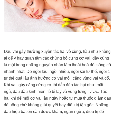
Đau vai gáy thường xuyên tác hại vô cùng, hầu như không
ai để ý hay quan tâm các chứng bó cứng cơ vai, đây cũng
là một trong những nguyên nhân làm thoái hoá đốt sống cổ
nhanh nhất. Do ngồi lâu, ngồi nhiều, ngồi sai tư thế, ngồi 1
tư thế quá lâu ảnh hưởng cơ vai mỏi, căng vùng vai và cổ.
Khi vai, gáy căng cứng cơ thì dẫn đến tác hại như: mất
ngủ, đau đầu kinh niên, tê bì tay và vùng lưng ..v.v.v.. Tác
hại khi để mỏi cơ vai lâu ngày hoặc tự mua thuốc giảm đau
để uống chứ không giải quyết hay điều trị tận gốc. Những
dấu hiệu bất ổn cần được khám, ngăn ngừa, điều trị để