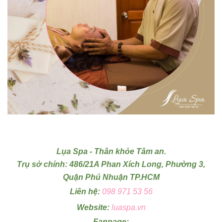
Lụa Spa - Thân khỏe Tâm an.
Trụ sở chính: 486/21A Phan Xích Long, Phường 3,
Quận Phú Nhuận TP.HCM
Liên hệ:
098 971 53 56
Website:
luaspa.vn
Fanpage: