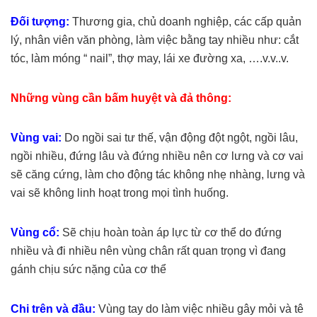
Đối tượng:
Thương gia, chủ doanh nghiệp, các cấp quản
lý, nhân viên văn phòng, làm việc bằng tay nhiều như: cắt
tóc, làm móng “ nail”, thợ may, lái xe đường xa, ….v.v..v.
Những vùng cần bấm huyệt và đả thông:
Vùng vai:
Do ngồi sai tư thế, vận động đột ngột, ngồi lâu,
ngồi nhiều, đứng lâu và đứng nhiều nên cơ lưng và cơ vai
sẽ căng cứng, làm cho động tác không nhẹ nhàng, lưng và
vai sẽ không linh hoạt trong mọi tình huống.
Vùng cổ:
Sẽ chịu hoàn toàn áp lực từ cơ thể do đứng
nhiều và đi nhiều nên vùng chân rất quan trọng vì đang
gánh chịu sức nặng của cơ thể
Chi trên và đầu:
Vùng tay do làm việc nhiều gây mỏi và tê