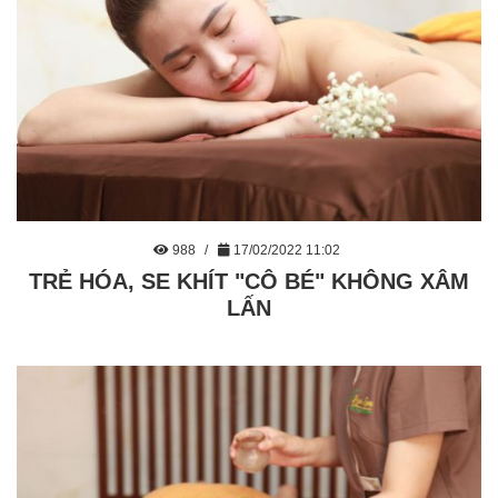
988
17/02/2022 11:02
TRẺ HÓA, SE KHÍT "CÔ BÉ" KHÔNG XÂM
LẤN