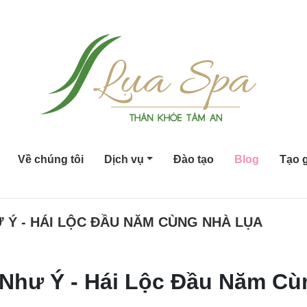
Về chúng tôi
Dịch vụ
Đào tạo
Blog
Tạo g
Ư Ý - HÁI LỘC ĐẦU NĂM CÙNG NHÀ LỤA
 Như Ý - Hái Lộc Đầu Năm Cù