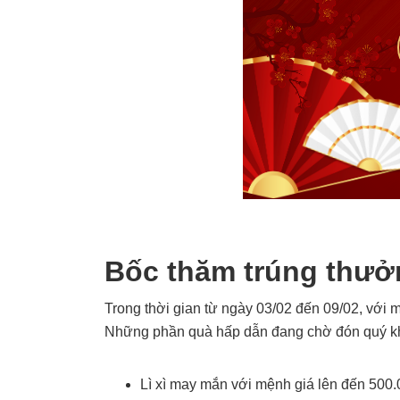
Bốc thăm trúng thưở
Trong thời gian từ ngày 03/02 đến 09/02, với 
Những phần quà hấp dẫn đang chờ đón quý k
Lì xì may mắn với mệnh giá lên đến 500