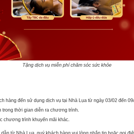
Tặng dịch vụ miễn phí chăm sóc sức khỏe
ch hàng đến sử dụng dịch vụ tại Nhà Lụa từ ngày 03/02 đến 09/
 trong thời gian diễn ra chương trình.
ác chương trình khuyến mãi khác.
ẫn từ Nhà Lụa, quý khách hàng vui lòng nhắn tin hoặc gọi điện