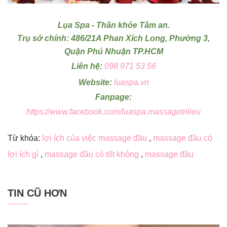
Lụa Spa - Thân khỏe Tâm an.
Trụ sở chính: 486/21A Phan Xích Long, Phường 3,
Quận Phú Nhuận TP.HCM
Liên hệ:
098 971 53 56
Website:
luaspa.vn
Fanpage:
https://www.facebook.com/luaspa.massagetrilieu
Từ khóa:
lợi ích của việc massage đầu
,
massage đầu có
lợi ích gì
,
massage đầu có tốt không
,
massage đầu
TIN CŨ HƠN