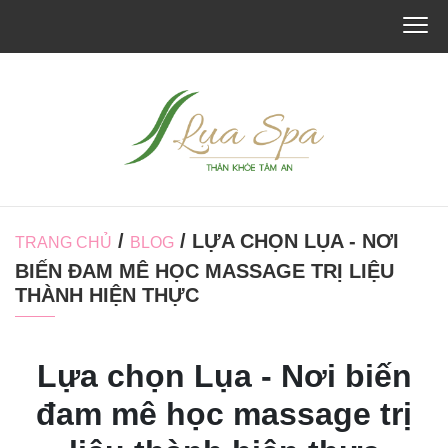
/
/ LỰA CHỌN LỤA - NƠI
TRANG CHỦ
BLOG
BIẾN ĐAM MÊ HỌC MASSAGE TRỊ LIỆU
THÀNH HIỆN THỰC
Lựa chọn Lụa - Nơi biến
đam mê học massage trị