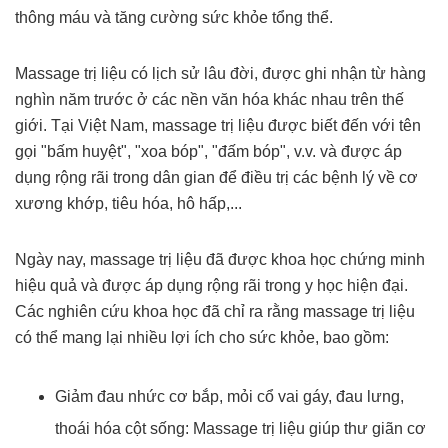
thông máu và tăng cường sức khỏe tổng thể.
Massage trị liệu có lịch sử lâu đời, được ghi nhận từ hàng
nghìn năm trước ở các nền văn hóa khác nhau trên thế
giới. Tại Việt Nam, massage trị liệu được biết đến với tên
gọi "bấm huyệt", "xoa bóp", "đấm bóp", v.v. và được áp
dụng rộng rãi trong dân gian để điều trị các bệnh lý về cơ
xương khớp, tiêu hóa, hô hấp,...
Ngày nay, massage trị liệu đã được khoa học chứng minh
hiệu quả và được áp dụng rộng rãi trong y học hiện đại.
Các nghiên cứu khoa học đã chỉ ra rằng massage trị liệu
có thể mang lại nhiều lợi ích cho sức khỏe, bao gồm:
Giảm đau nhức cơ bắp, mỏi cổ vai gáy, đau lưng,
thoái hóa cột sống: Massage trị liệu giúp thư giãn cơ