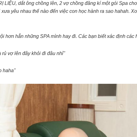
IỆU, dắt ông chồng lên, 2 vợ chồng đăng kí một gói Spa cho 
ồi xưa yêu nhau thế nào đến việc con học hành ra sao hahah. 
rội hơn hẳn những SPA mình hay đi. Các bạn biết xác định các hu
ủ vợ lên đây khỏi đi đâu nhỉ"
lo haha"