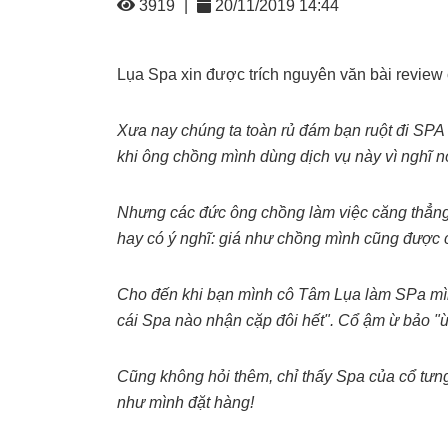
3919
|
20/11/2019 14:44
Lụa Spa xin được trích nguyên văn bài review 
Xưa nay chúng ta toàn rủ đám bạn ruột đi SPA
khi ông chồng mình dùng dịch vụ này vì nghĩ n
Nhưng các đức ông chồng làm việc căng thẳng,
hay có ý nghĩ: giá như chồng mình cũng được 
Cho đến khi bạn mình cô Tâm Lụa làm SPa mình
cái Spa nào nhận cặp đôi hết". Cổ ậm ừ bảo "ừ
Cũng không hỏi thêm, chỉ thấy Spa của cổ tưng
như mình đặt hàng!