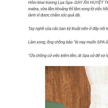
Hôm khai trương Lụa Spa- DAY ẤN HUYỆT TRỊ L
matxa, vừa tắm khoáng thì tám xong từ việc h
lành vì được chăm sóc quá đã.
Tay nghề của các bạn kỹ thuật viên ở đây nổi t
Làm xong, ông chồng bảo "từ nay muốn SPA là r
"Ừa chồng cứ việc kiếm tiền, đi Spa cứ để vợ 