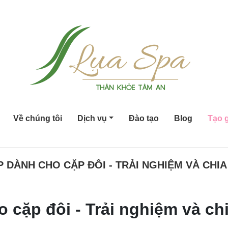
Về chúng tôi
Dịch vụ
Đào tạo
Blog
Tạo g
P DÀNH CHO CẶP ĐÔI - TRẢI NGHIỆM VÀ CHI
 cặp đôi - Trải nghiệm và ch