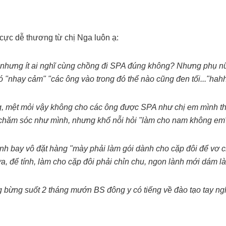
cực dễ thương từ chị Nga luôn ạ:
 nhưng ít ai nghĩ cùng chồng đi SPA đúng không? Nhưng phụ nữ 
ó "nhạy cảm" "các ông vào trong đó thể nào cũng đen tối..."hah
 mệt mỏi vậy không cho các ông được SPA như chị em mình thì
chăm sóc như mình, nhưng khổ nỗi hỏi "làm cho nam không em" t
 bay vô đặt hàng "mày phải làm gói dành cho cặp đôi để vơ c
a, để tính, làm cho cặp đôi phải chỉn chu, ngon lành mới dám l
 bừng suốt 2 tháng mướn BS đông y có tiếng về đào tạo tay ngh