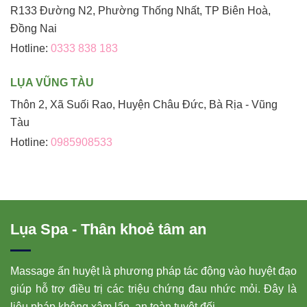
R133 Đường N2, Phường Thống Nhất, TP Biên Hoà,
Đồng Nai
Hotline:
0333 838 183
LỤA VŨNG TÀU
Thôn 2, Xã Suối Rao, Huyện Châu Đức, Bà Rịa - Vũng
Tàu
Hotline:
0985908533
Lụa Spa - Thân khoẻ tâm an
Massage ấn huyệt là phương pháp tác động vào huyệt đạo
giúp hỗ trợ điều trị các triệu chứng đau nhức mỏi. Đây là
liệu pháp không xâm lấn, an toàn tuyệt đối.