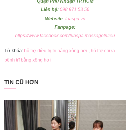
Quận Phú Nhuận TP.HCM
Liên hệ:
098 971 53 56
Website:
luaspa.vn
Fanpage:
https://www.facebook.com/luaspa.massagetrilieu
Từ khóa:
hỗ trợ điều trị trĩ bằng xông hơi
,
hỗ trợ chữa
bệnh trĩ bằng xông hơi
TIN CŨ HƠN