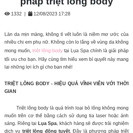
pháp triệt lông body
1332
|
12/08/2023 17:28
Làn da mịn màng, không tì vết luôn là niềm mơ ước của
nhiều chị em phụ nữ. Không còn lo lắng về vùng da không
mong muốn,
triệt lông body
tại Lụa Spa chính là giải pháp
tối ưu cho bạn. Hãy cùng tìm hiểu xem bí quyết này mang
lại những lợi ích gì cho bạn nhé!
TRIỆT LÔNG BODY - HIỆU QUẢ VĨNH VIỄN VỚI THỜI
GIAN
Triệt lông body là quá trình loại bỏ lông không mong
muốn trên cơ thể bằng cách sử dụng tia laser hoặc ánh
sáng. Riêng tại
Lụa Spa
, khách hàng sẽ được trải nghiệm
dịch vụ
triệt lông đông tuyết
. Đây là phương pháp triệt