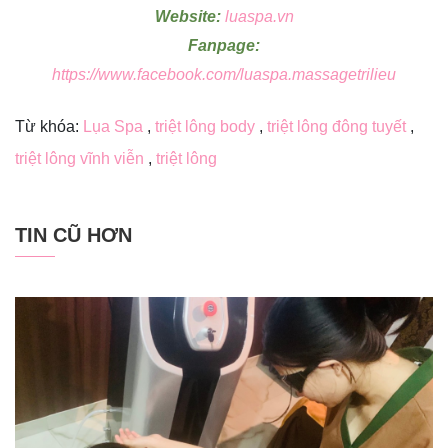
Website:
luaspa.vn
Fanpage:
https://www.facebook.com/luaspa.massagetrilieu
Từ khóa:
Lụa Spa
,
triệt lông body
,
triệt lông đông tuyết
,
triệt lông vĩnh viễn
,
triệt lông
TIN CŨ HƠN