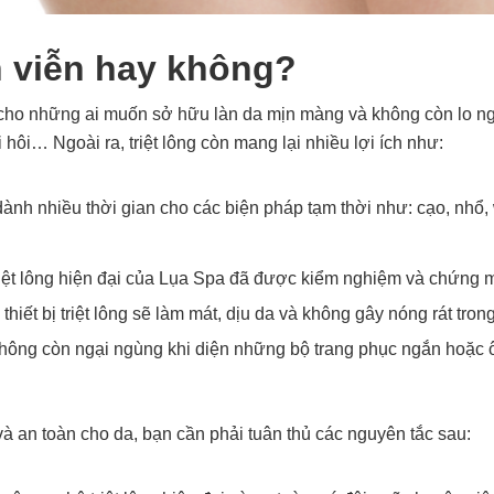
nh viễn hay không?
quả cho những ai muốn sở hữu làn da mịn màng và không còn lo n
hôi… Ngoài ra, triệt lông còn mang lại nhiều lợi ích như:
dành nhiều thời gian cho các biện pháp tạm thời như: cạo, nhổ,
iệt lông hiện đại của Lụa Spa đã được kiểm nghiệm và chứng m
ết bị triệt lông sẽ làm mát, dịu da và không gây nóng rát trong q
không còn ngại ngùng khi diện những bộ trang phục ngắn hoặc ôm
 và an toàn cho da, bạn cần phải tuân thủ các nguyên tắc sau: