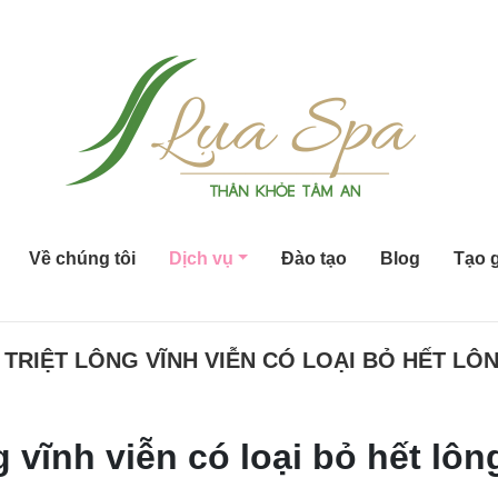
Về chúng tôi
Dịch vụ
Đào tạo
Blog
Tạo g
 TRIỆT LÔNG VĨNH VIỄN CÓ LOẠI BỎ HẾT L
ng vĩnh viễn có loại bỏ hết lô