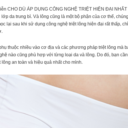
nh viễn CHO DÙ ÁP DỤNG CÔNG NGHỆ TRIỆT HIỆN ĐẠI NHẤT THẾ
ớp da trung bì. Và lông cũng là một bộ phận của cơ thể, chúng
ọc lại sau khi sử dụng công nghệ triệt lông hiện đại rất thấp, ch
ơ.
òn phụ thuộc nhiều vào cơ địa và các phương pháp triệt lông mà 
ghệ nào cũng phù hợp với từng loại da và lông. Do đó, bạn cần
 lông an toàn và hiệu quả nhất cho mình.