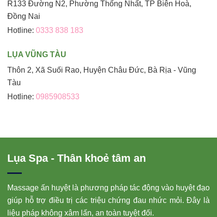
R133 Đường N2, Phường Thống Nhất, TP Biên Hoà,
Đồng Nai
Hotline:
0333 838 183
LỤA VŨNG TÀU
Thôn 2, Xã Suối Rao, Huyện Châu Đức, Bà Rịa - Vũng
Tàu
Hotline:
0985908533
Lụa Spa - Thân khoẻ tâm an
Massage ấn huyệt là phương pháp tác động vào huyệt đạo
giúp hỗ trợ điều trị các triệu chứng đau nhức mỏi. Đây là
liệu pháp không xâm lấn, an toàn tuyệt đối.