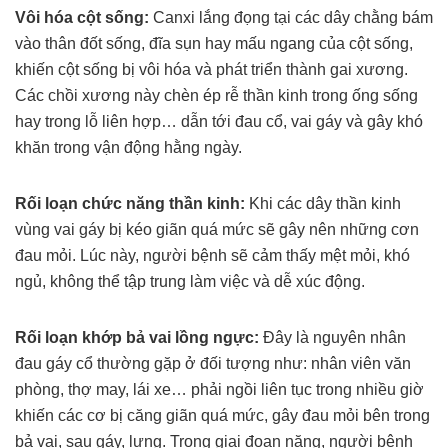
Vôi hóa cột sống:
Canxi lắng đọng tại các dây chằng bám
vào thân đốt sống, đĩa sụn hay mấu ngang của cột sống,
khiến cột sống bị vôi hóa và phát triển thành gai xương.
Các chồi xương này chèn ép rễ thần kinh trong ống sống
hay trong lỗ liên hợp… dẫn tới đau cổ, vai gáy và gây khó
khăn trong vận động hằng ngày.
Rối loạn chức năng thần kinh:
Khi các dây thần kinh
vùng vai gáy bị kéo giãn quá mức sẽ gây nên những cơn
đau mỏi. Lúc này, người bệnh sẽ cảm thấy mệt mỏi, khó
ngủ, không thể tập trung làm việc và dễ xúc động.
Rối loạn khớp bả vai lồng ngực:
Đây là nguyên nhân
đau gáy cổ thường gặp ở đối tượng như: nhân viên văn
phòng, thợ may, lái xe… phải ngồi liên tục trong nhiều giờ
khiến các cơ bị căng giãn quá mức, gây đau mỏi bên trong
bả vai, sau gáy, lưng. Trong giai đoạn nặng, người bệnh