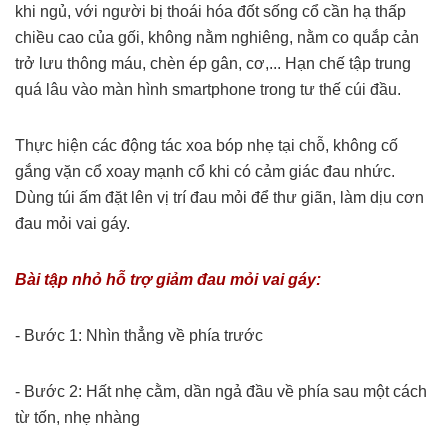
khi ngủ, với người bị thoái hóa đốt sống cổ cần hạ thấp
chiều cao của gối, không nằm nghiêng, nằm co quắp cản
trở lưu thông máu, chèn ép gân, cơ,... Hạn chế tập trung
quá lâu vào màn hình smartphone trong tư thế cúi đầu.
Thực hiện các động tác xoa bóp nhẹ tại chỗ, không cố
gắng vặn cổ xoay mạnh cổ khi có cảm giác đau nhức.
Dùng túi ấm đặt lên vị trí đau mỏi để thư giãn, làm dịu cơn
đau mỏi vai gáy.
Bài tập nhỏ hỗ trợ giảm đau mỏi vai gáy:
- Bước 1: Nhìn thẳng về phía trước
- Bước 2: Hất nhẹ cằm, dần ngả đầu về phía sau một cách
từ tốn, nhẹ nhàng