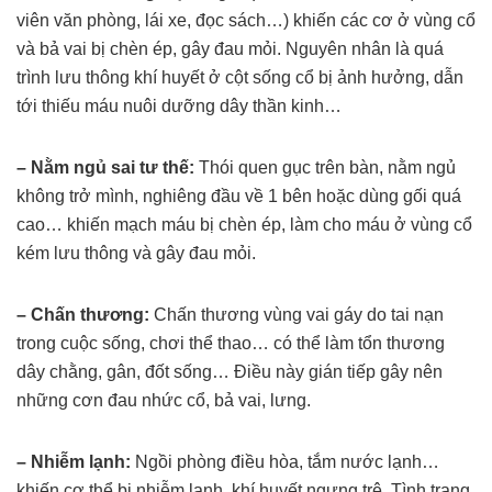
viên văn phòng, lái xe, đọc sách…) khiến các cơ ở vùng cổ
và bả vai bị chèn ép, gây đau mỏi. Nguyên nhân là quá
trình lưu thông khí huyết ở cột sống cổ bị ảnh hưởng, dẫn
tới thiếu máu nuôi dưỡng dây thần kinh…
– Nằm ngủ sai tư thế:
Thói quen gục trên bàn, nằm ngủ
không trở mình, nghiêng đầu về 1 bên hoặc dùng gối quá
cao… khiến mạch máu bị chèn ép, làm cho máu ở vùng cổ
kém lưu thông và gây đau mỏi.
– Chấn thương:
Chấn thương vùng vai gáy do tai nạn
trong cuộc sống, chơi thể thao… có thể làm tổn thương
dây chằng, gân, đốt sống… Điều này gián tiếp gây nên
những cơn đau nhức cổ, bả vai, lưng.
– Nhiễm lạnh:
Ngồi phòng điều hòa, tắm nước lạnh…
khiến cơ thể bị nhiễm lạnh, khí huyết ngưng trệ. Tình trạng