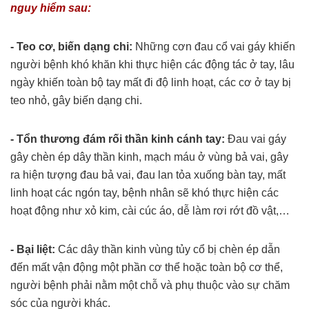
nguy hiểm sau:
- Teo cơ, biến dạng chi:
Những cơn đau cổ vai gáy khiến
người bệnh khó khăn khi thực hiện các động tác ở tay, lâu
ngày khiến toàn bộ tay mất đi độ linh hoạt, các cơ ở tay bị
teo nhỏ, gây biến dạng chi.
- Tổn thương đám rối thần kinh cánh tay:
Đau vai gáy
gây chèn ép dây thần kinh, mạch máu ở vùng bả vai, gây
ra hiện tượng đau bả vai, đau lan tỏa xuống bàn tay, mất
linh hoạt các ngón tay, bệnh nhân sẽ khó thực hiện các
hoạt động như xỏ kim, cài cúc áo, dễ làm rơi rớt đồ vật,…
- Bại liệt:
Các dây thần kinh vùng tủy cổ bị chèn ép dẫn
đến mất vận động một phần cơ thể hoặc toàn bộ cơ thể,
người bệnh phải nằm một chỗ và phụ thuộc vào sự chăm
sóc của người khác.