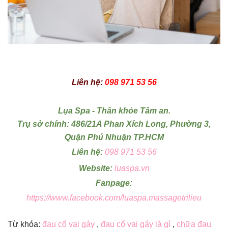
Liên hệ:
098 971 53 56
Lụa Spa - Thân khỏe Tâm an.
Trụ sở chính: 486/21A Phan Xích Long, Phường 3,
Quận Phú Nhuận TP.HCM
Liên hệ:
098 971 53 56
Website:
luaspa.vn
Fanpage:
https://www.facebook.com/luaspa.massagetrilieu
Từ khóa:
đau cổ vai gáy
,
đau cổ vai gáy là gì
,
chữa đau