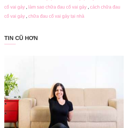
cổ vai gáy
,
làm sao chữa đau cổ vai gáy
,
cách chữa đau
cổ vai gáy
,
chữa đau cổ vai gáy tại nhà
TIN CŨ HƠN