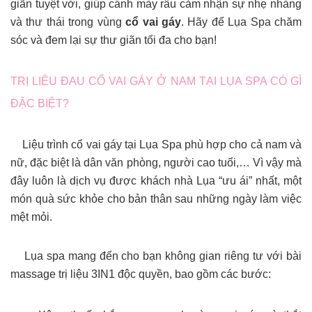
giãn tuyệt vời, giúp cánh mày râu cảm nhận sự nhẹ nhàng
và thư thái trong vùng
cổ vai gáy
. Hãy để Lụa Spa chăm
sóc và đem lại sự thư giãn tối đa cho bạn!
TRỊ LIỆU ĐAU CỔ VAI GÁY Ở NAM TẠI LỤA SPA CÓ GÌ
ĐẶC BIỆT?
Liệu trình cổ vai gáy tại Lụa Spa phù hợp cho cả nam và
nữ, đặc biệt là dân văn phòng, người cao tuổi,… Vì vậy mà
đây luôn là dịch vụ được khách nhà Lụa “ưu ái” nhất, một
món quà sức khỏe cho bản thân sau những ngày làm việc
mệt mỏi.
Lụa spa mang đến cho bạn không gian riêng tư với bài
massage trị liệu 3IN1 độc quyền, bao gồm các bước: