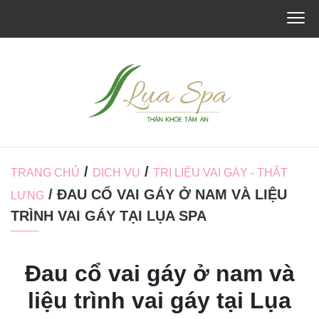
/
/
TRANG CHỦ
DỊCH VỤ
TRỊ LIỆU VAI GÁY - THẮT
/ ĐAU CỔ VAI GÁY Ở NAM VÀ LIỆU
LƯNG
TRÌNH VAI GÁY TẠI LỤA SPA
Đau cổ vai gáy ở nam và
liệu trình vai gáy tại Lụa