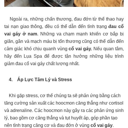
Ngoài ra, những chấn thương, đau đớn từ thể thao hay
tai nạn giao thông, đều có thể dẫn đến tình trạng
đau cổ
vai gáy ở nam
. Những va chạm mạnh khiến cơ bắp bị
giãn, gân và mạch máu bị tổn thương cũng có thể dẫn đến
cảm giác khó chịu quanh vùng
cổ vai gáy.
Nếu quan tâm,
hãy đến Lụa Spa để được tận hưởng những liệu trình
giảm đau cổ vai gáy chất lượng nhất.
4. Áp Lực Tâm Lý và Stress
Khi gặp stress, cơ thể chúng ta sẽ phản ứng bằng cách
tăng cường sản xuất các hoocmon căng thẳng như cortisol
và adrenaline. Các hoocmon này gây ra các phản ứng sinh
lý, bao gồm cơ căng thẳng và tụt huyết áp, góp phần tạo
nên tình trạng căng cơ và đau đớn ở vùng
cổ vai gáy
.