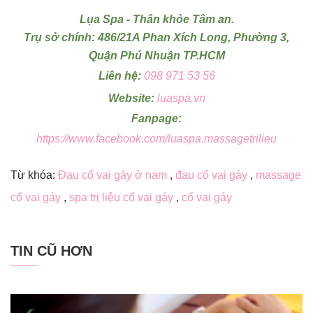
Lụa Spa - Thân khỏe Tâm an.
Trụ sở chính: 486/21A Phan Xích Long, Phường 3,
Quận Phú Nhuận TP.HCM
Liên hệ:
098 971 53 56
Website:
luaspa.vn
Fanpage:
https://www.facebook.com/luaspa.massagetrilieu
Từ khóa:
Đau cổ vai gáy ở nam
,
đau cổ vai gáy
,
massage
cổ vai gáy
,
spa trị liệu cổ vai gáy
,
cổ vai gáy
TIN CŨ HƠN