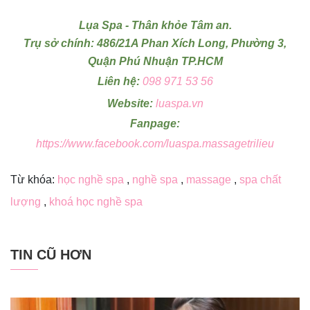
Lụa Spa - Thân khỏe Tâm an.
Trụ sở chính: 486/21A Phan Xích Long, Phường 3,
Quận Phú Nhuận TP.HCM
Liên hệ:
098 971 53 56
Website:
luaspa.vn
Fanpage:
https://www.facebook.com/luaspa.massagetrilieu
Từ khóa:
học nghề spa
,
nghề spa
,
massage
,
spa chất
lượng
,
khoá học nghề spa
TIN CŨ HƠN