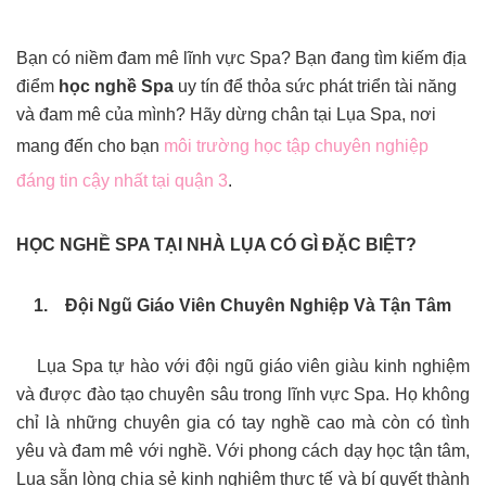
Bạn có niềm đam mê lĩnh vực Spa? Bạn đang tìm kiếm địa
điểm
học nghề Spa
uy tín để thỏa sức phát triển tài năng
và đam mê của mình? Hãy dừng chân tại Lụa Spa, nơi
mang đến cho bạn
môi trường học tập chuyên nghiệp
đáng tin cậy nhất tại quận 3
.
HỌC NGHỀ SPA TẠI NHÀ LỤA CÓ GÌ ĐẶC BIỆT?
1. Đội Ngũ Giáo Viên Chuyên Nghiệp Và Tận Tâm
Lụa Spa tự hào với đội ngũ giáo viên giàu kinh nghiệm
và được đào tạo chuyên sâu trong lĩnh vực Spa. Họ không
chỉ là những chuyên gia có tay nghề cao mà còn có tình
yêu và đam mê với nghề. Với phong cách dạy học tận tâm,
Lụa sẵn lòng chia sẻ kinh nghiệm thực tế và bí quyết thành