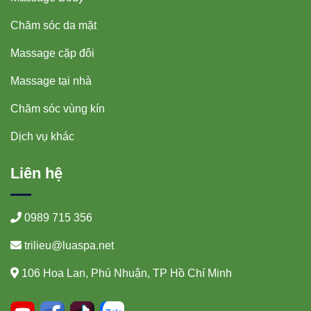
Chăm sóc da mặt
Massage cặp đôi
Massage tại nhà
Chăm sóc vùng kín
Dịch vụ khác
Liên hệ
0989 715 356
trilieu@luaspa.net
106 Hoa Lan, Phú Nhuận, TP Hồ Chí Minh