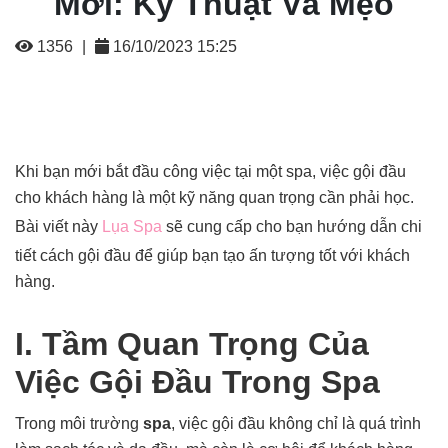
Mới: Kỹ Thuật Và Mẹo
1356
|
16/10/2023 15:25
Khi bạn mới bắt đầu công việc tại một spa, việc gội đầu
cho khách hàng là một kỹ năng quan trọng cần phải học.
Bài viết này
Lụa Spa
sẽ cung cấp cho bạn hướng dẫn chi
tiết cách gội đầu để giúp bạn tạo ấn tượng tốt với khách
hàng.
I. Tầm Quan Trọng Của
Việc Gội Đầu Trong Spa
Trong môi trường
spa
, việc gội đầu không chỉ là quá trình