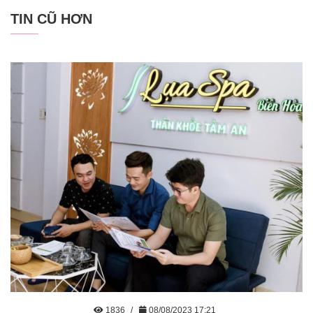
TIN CŨ HƠN
1836
08/08/2023 17:21