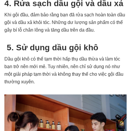
4. Rửa sạch dầu gội và dầu xả
Khi gội đầu, đảm bảo rằng bạn đã rửa sạch hoàn toàn dầu
gội và dầu xả khỏi tóc. Những dư lượng sản phẩm có thể
gây bí lỗ chân lông và tăng dầu trên da đầu.
5. Sử dụng dầu gội khô
Dầu gội khô có thể tạm thời hấp thụ dầu thừa và làm tóc
bạn trở nên mới mẻ. Tuy nhiên, nên chỉ sử dụng nó như
một giải pháp tạm thời và không thay thế cho việc gội đầu
thường xuyên.