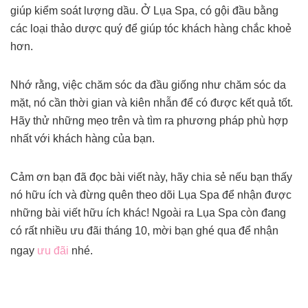
giúp kiểm soát lượng dầu. Ở Lụa Spa, có gội đầu bằng
các loại thảo dược quý để giúp tóc khách hàng chắc khoẻ
hơn.
Nhớ rằng, việc chăm sóc da đầu giống như chăm sóc da
mặt, nó cần thời gian và kiên nhẫn để có được kết quả tốt.
Hãy thử những mẹo trên và tìm ra phương pháp phù hợp
nhất với khách hàng của bạn.
Cảm ơn bạn đã đọc bài viết này, hãy chia sẻ nếu bạn thấy
nó hữu ích và đừng quên theo dõi Lụa Spa để nhận được
những bài viết hữu ích khác! Ngoài ra Lụa Spa còn đang
có rất nhiều ưu đãi tháng 10, mời bạn ghé qua để nhận
ngay
ưu đãi
nhé.