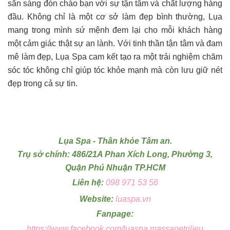
sẵn sàng đón chào bạn với sự tận tâm và chất lượng hàng
đầu. Không chỉ là một cơ sở làm đẹp bình thường, Lụa
mang trong mình sứ mệnh đem lại cho mỗi khách hàng
một cảm giác thật sự an lành. Với tinh thần tận tâm và đam
mê làm đẹp, Lụa Spa cam kết tạo ra một trải nghiệm chăm
sóc tóc không chỉ giúp tóc khỏe mạnh mà còn lưu giữ nét
đẹp trong cả sự tin.
Lụa Spa - Thân khỏe Tâm an.
Trụ sở chính: 486/21A Phan Xích Long, Phường 3,
Quận Phú Nhuận TP.HCM
Liên hệ:
098 971 53 56
Website:
luaspa.vn
Fanpage:
https://www.facebook.com/luaspa.massagetrilieu