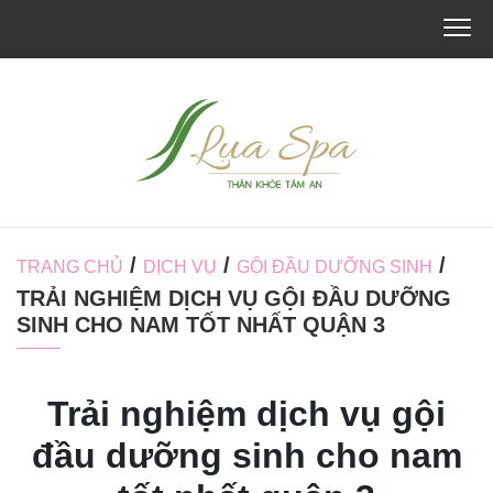
/
/
/
TRANG CHỦ
DỊCH VỤ
GỘI ĐẦU DƯỠNG SINH
TRẢI NGHIỆM DỊCH VỤ GỘI ĐẦU DƯỠNG
SINH CHO NAM TỐT NHẤT QUẬN 3
Trải nghiệm dịch vụ gội
đầu dưỡng sinh cho nam