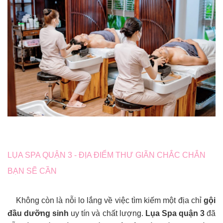
LỤA SPA QUẬN 3 - ĐỊA ĐIỂM THƯ GIÃN CHẮC CHẮN
BẠN SẼ CẦN
Không còn là nỗi lo lắng về việc tìm kiếm một địa chỉ
gội
đầu dưỡng sinh
uy tín và chất lượng.
Lụa Spa quận 3
đã