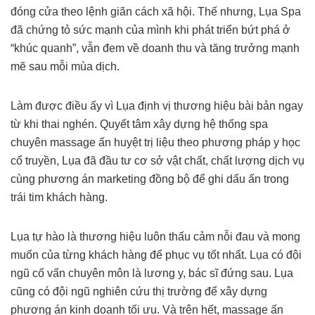
đóng cửa theo lệnh giãn cách xã hội. Thế nhưng, Lụa Spa
đã chứng tỏ sức mạnh của mình khi phát triển bứt phá ở
“khúc quanh”, vẫn đem về doanh thu và tăng trưởng mạnh
mẽ sau mỗi mùa dịch.
Làm được điều ấy vì Lụa định vị thương hiệu bài bản ngay
từ khi thai nghén. Quyết tâm xây dựng hệ thống spa
chuyên massage ấn huyệt trị liệu theo phương pháp y học
cổ truyền, Lụa đã đầu tư cơ sở vật chất, chất lượng dịch vụ
cùng phương án marketing đồng bộ để ghi dấu ấn trong
trái tim khách hàng.
Lụa tự hào là thương hiệu luôn thấu cảm nỗi đau và mong
muốn của từng khách hàng để phục vụ tốt nhất. Lụa có đội
ngũ cố vấn chuyên môn là lương y, bác sĩ đứng sau. Lụa
cũng có đội ngũ nghiên cứu thị trường để xây dựng
phương án kinh doanh tối ưu. Và trên hết, massage ấn