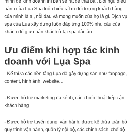
mình để kinh doanh thì bạn sẽ rất dễ thất bại. Đội ngũ điều
hành của Lụa Spa luôn hiểu rất rõ đối tượng khách hàng
của mình là ai, nỗi đau và mong muốn của họ là gì. Dịch vụ
spa của Lụa xây dựng luôn đáp ứng 100% nhu cầu của
khách để giữ chân khách ở lại spa dài lâu.
Ưu điểm khi hợp tác kinh
doanh với Lụa Spa
- Kế thừa các nền tảng Lụa đã gây dựng sẵn như fanpage,
content, hình ảnh, website…
- Được hỗ trợ marketing đa kênh, các chiến thuật tiếp cận
khách hàng
- Được hỗ trợ tuyển dụng, vận hành, được kế thừa toàn bộ
quy trình vận hành, quản lý nội bộ, các chính sách, chế độ