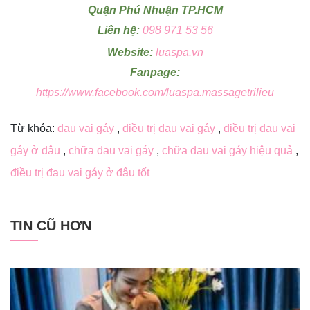
Quận Phú Nhuận TP.HCM
Liên hệ:
098 971 53 56
Website:
luaspa.vn
Fanpage:
https://www.facebook.com/luaspa.massagetrilieu
Từ khóa:
đau vai gáy
,
điều trị đau vai gáy
,
điều trị đau vai
gáy ở đâu
,
chữa đau vai gáy
,
chữa đau vai gáy hiệu quả
,
điều trị đau vai gáy ở đâu tốt
TIN CŨ HƠN