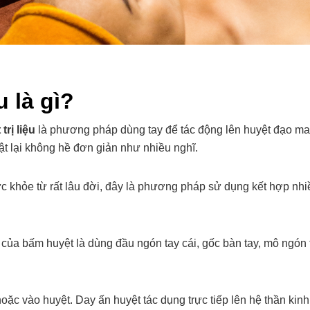
u là gì?
trị liệu
là phương pháp dùng tay để tác động lên huyệt đạo mang 
ật lại không hề đơn giản như nhiều nghĩ.
c khỏe từ rất lâu đời, đây là phương pháp sử dụng kết hợp nhi
t của bấm huyệt là dùng đầu ngón tay cái, gốc bàn tay, mô ngón
ặc vào huyệt. Day ấn huyệt tác dụng trực tiếp lên hệ thần ki