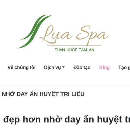
Về chúng tôi
Dịch vụ
Đào tạo
Blog
Tạo g
 NHỜ DAY ẤN HUYỆT TRỊ LIỆU
 đẹp hơn nhờ day ấn huyệt trị