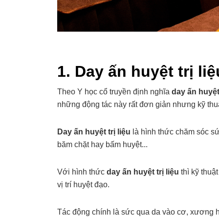
1. Day ấn huyệt trị liệ
Theo Y học cổ truyền định nghĩa
day ấn huyệt 
những động tác này rất đơn giản nhưng kỹ thu
Day ấn huyệt trị liệu
là hình thức chăm sóc sứ
băm chặt hay bấm huyệt...
Với hình thức
day ấn huyệt trị liệu
thì kỹ thuậ
vị trí huyệt đạo.
Tác động chính là sức qua da vào cơ, xương ho