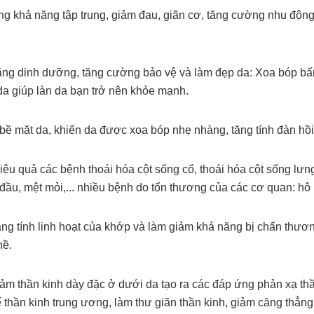
g khả năng tập trung, giảm đau, giãn cơ, tăng cường nhu động 
ăng dinh dưỡng, tăng cường bảo vệ và làm đẹp da: Xoa bóp bấm
da giúp làn da bạn trở nên khỏe mạnh.
n bề mặt da, khiến da được xoa bóp nhẹ nhàng, tăng tính đàn hồ
hiệu quả các bệnh thoái hóa cột sống cổ, thoái hóa cột sống lưng
u, mệt mỏi,... nhiều bệnh do tổn thương của các cơ quan: hô hấp,
ng tính linh hoạt của khớp và làm giảm khả năng bị chấn thươn
nề.
ụ cảm thần kinh dày đặc ở dưới da tạo ra các đáp ứng phản xạ t
thần kinh trung ương, làm thư giãn thần kinh, giảm căng thẳng, 