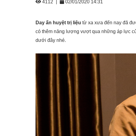
4112
|
02/01/2020 14:31
Day ấn huyệt trị liệu
từ xa xưa đến nay đã đượ
có thêm năng lượng vượt qua những áp lực c
dưới đây nhé.