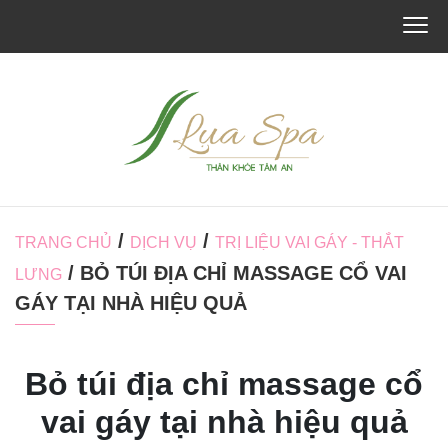
/
/
TRANG CHỦ
DỊCH VỤ
TRỊ LIỆU VAI GÁY - THẮT
/ BỎ TÚI ĐỊA CHỈ MASSAGE CỔ VAI
LƯNG
GÁY TẠI NHÀ HIỆU QUẢ
Bỏ túi địa chỉ massage cổ
vai gáy tại nhà hiệu quả