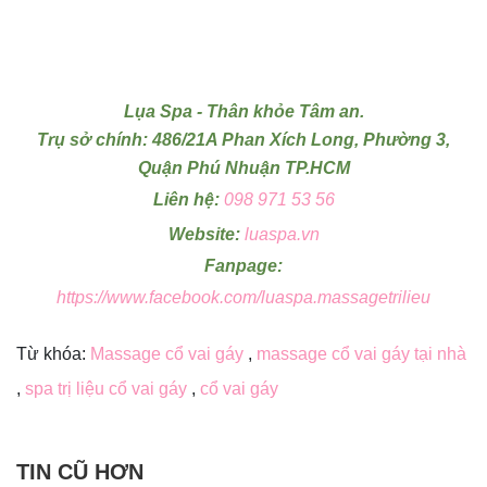
Lụa Spa - Thân khỏe Tâm an.
Trụ sở chính: 486/21A Phan Xích Long, Phường 3,
Quận Phú Nhuận TP.HCM
Liên hệ:
098 971 53 56
Website:
luaspa.vn
Fanpage:
https://www.facebook.com/luaspa.massagetrilieu
Từ khóa:
Massage cổ vai gáy
,
massage cổ vai gáy tại nhà
,
spa trị liệu cổ vai gáy
,
cổ vai gáy
TIN CŨ HƠN