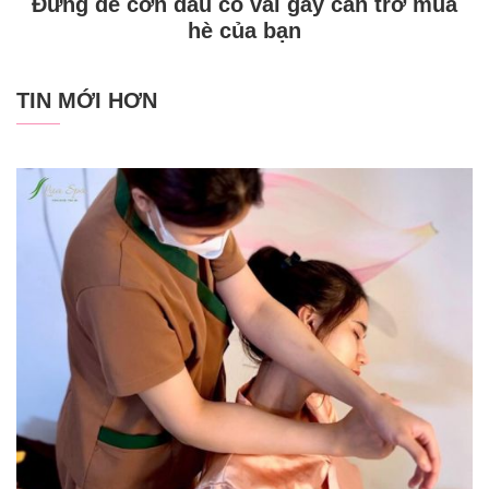
Đừng để cơn đau cổ vai gáy cản trở mùa
hè của bạn
TIN MỚI HƠN