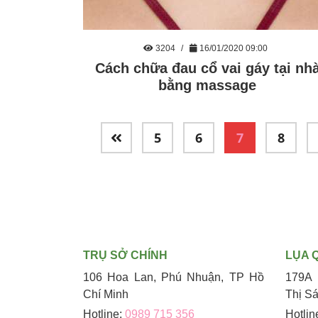
3204
16/01/2020 09:00
Cách chữa đau cổ vai gáy tại nh
bằng massage
5
6
7
8
TRỤ SỞ CHÍNH
LỤA 
106 Hoa Lan, Phú Nhuận, TP Hồ
179A 
Chí Minh
Thị S
Hotline:
0989 715 356
Hotlin