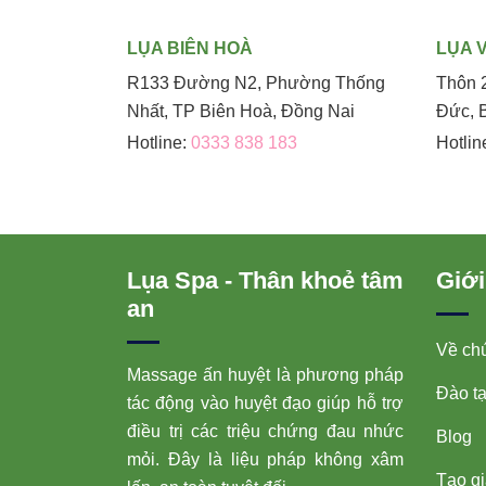
LỤA BIÊN HOÀ
LỤA 
R133 Đường N2, Phường Thống
Thôn 
Nhất, TP Biên Hoà, Đồng Nai
Đức, 
Hotline:
0333 838 183
Hotlin
Lụa Spa - Thân khoẻ tâm
Giới
an
Về chú
Massage ấn huyệt là phương pháp
Đào t
tác động vào huyệt đạo giúp hỗ trợ
điều trị các triệu chứng đau nhức
Blog
mỏi. Đây là liệu pháp không xâm
Tạo giá