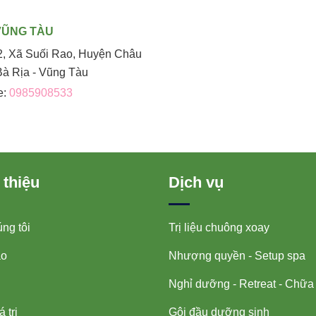
VŨNG TÀU
2, Xã Suối Rao, Huyện Châu
Bà Rịa - Vũng Tàu
e:
0985908533
 thiệu
Dịch vụ
ng tôi
Trị liệu chuông xoay
ạo
Nhượng quyền - Setup spa
Nghỉ dưỡng - Retreat - Chữa
 trị
Gội đầu dưỡng sinh