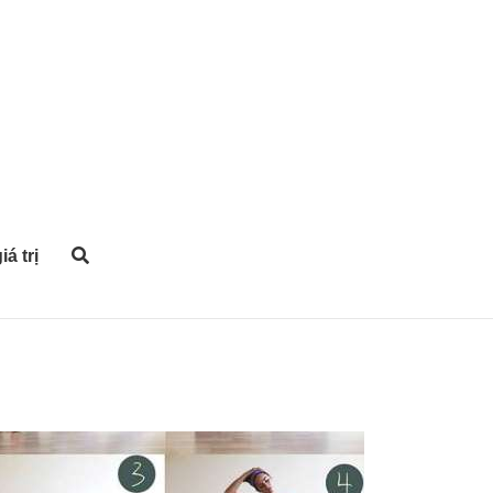
iá trị