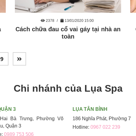
2378
13/01/2020 15:00
à
Cách chữa đau cổ vai gáy tại nhà an
toàn
9
Chi nhánh của Lụa Spa
QUẬN 3
LỤA TÂN BÌNH
Hai Bà Trưng, Phường Võ
186 Nghĩa Phát, Phường 7
áu, Quận 3
Hotline:
0967 022 239
e:
0989 753 506